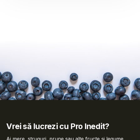
Vrei să lucrezi cu Pro Inedit?
Ai mere, struguri, prune sau alte fructe și legume