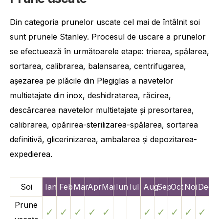
Din categoria prunelor uscate cel mai de întâlnit soi
sunt prunele Stanley. Procesul de uscare a prunelor
se efectuează în următoarele etape: trierea, spălarea,
sortarea, calibrarea, balansarea, centrifugarea,
așezarea pe plăcile din Plegiglas a navetelor
multietajate din inox, deshidratarea, răcirea,
descărcarea navetelor multietajate și presortarea,
calibrarea, opărirea-sterilizarea-spălarea, sortarea
definitivă, glicerinizarea, ambalarea și depozitarea-
expedierea.
Soi
Ian
Feb
Mar
Apr
Mai
Iun
Iul
Aug
Sep
Oct
Noi
Dec
Prune
✓
✓
✓
✓
✓
✓
✓
✓
✓
✓