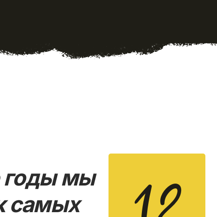
 годы мы
12
к самых