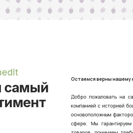
nedit
Остаемся верны нашему 
м самый
Добро пожаловать на са
тимент
компанией с историей бо
основоположным факторо
сфере. Мы гарантируем
товаров, понимаем треб