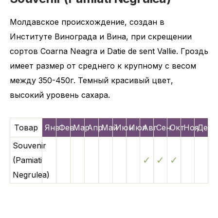
Молдавское происхождение, создан в
Институте Винограда и Вина, при скрещении
сортов Coarna Neagra и Datie de sent Vallie. Гроздь
имеет размер от среднего к крупному с весом
между 350-450г. Темный красивый цвет,
высокий уровень сахара.
Товар
Янв
Фев
Мар
Апр
Май
Июн
Июл
Авг
Сен
Окт
Ноя
Дек
Souvenir
✓
✓
✓
(Pamiati
Negrulea)